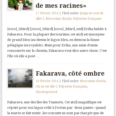
de mes racines»
17 février 2014
| Filed under:
Jusqu'où sont-ils
allés ?
,
Morceaux choisis
,
Polynésie française
[ezcol_1third] [/ezcol_1third] [ezcol_2third_end] Erika habite à
Fakarava. Pour la plupart des touristes, cet atoll est synonyme
de grand bleu (au-dessus le lagon bleu, en dessous la faune
pélagique incroyable). Mais pour Erika, une amie d’amie
rencontrée sur le chemin, Fakarava veut dire autre chose. C’est
l’île où elle a posé …
Fakarava, côté ombre
16 février 2014
| Filed under:
Morceaux choisis
,
Où en est-elle ?
,
Polynésie française
,
Uncategorized
Fakarava, une des îles des Tuamotu. Cet atoll magnifique est
réputé pour son lagon relié à l’océan par deux passes : quand
la marée se fait sentir, les courants ne sont pas chargés que de