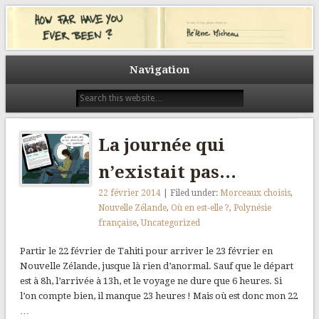
Un tour du monde pour (a)grandir. Un tour du monde pour découvrir.
L’autre. Les autres. Un tour du monde pour prendre le temps. Celui du
How far have you ever been?
voyage. Celui des rencontres. Et tout au long du chemin, des visages, des
sourires, des histoires. Des histoires racontées ici avec le même prisme, la
même question : Quel est le plus loin où vous êtes allés ? How far have you
Navigation
ever been?
La journée qui
n’existait pas…
22 février 2014
| Filed under:
Morceaux choisis
,
Nouvelle Zélande
,
Où en est-elle ?
,
Polynésie
française
,
Uncategorized
Partir le 22 février de Tahiti pour arriver le 23 février en
Nouvelle Zélande, jusque là rien d’anormal. Sauf que le départ
est à 8h, l’arrivée à 13h, et le voyage ne dure que 6 heures. Si
l’on compte bien, il manque 23 heures ! Mais où est donc mon 22
…