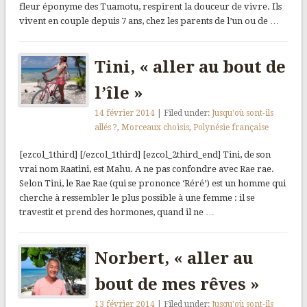
fleur éponyme des Tuamotu, respirent la douceur de vivre. Ils
vivent en couple depuis 7 ans, chez les parents de l’un ou de …
Tini, « aller au bout de
l’île »
14 février 2014
| Filed under:
Jusqu'où sont-ils
allés ?
,
Morceaux choisis
,
Polynésie française
[ezcol_1third] [/ezcol_1third] [ezcol_2third_end] Tini, de son
vrai nom Raatini, est Mahu. A ne pas confondre avec Rae rae.
Selon Tini, le Rae Rae (qui se prononce ‘Réré’) est un homme qui
cherche à ressembler le plus possible à une femme : il se
travestit et prend des hormones, quand il ne …
Norbert, « aller au
bout de mes rêves »
13 février 2014
| Filed under:
Jusqu'où sont-ils