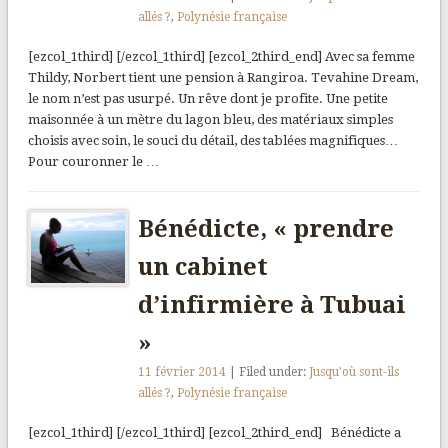
allés ?
,
Polynésie française
[ezcol_1third] [/ezcol_1third] [ezcol_2third_end] Avec sa femme
Thildy, Norbert tient une pension à Rangiroa. Tevahine Dream,
le nom n’est pas usurpé. Un rêve dont je profite. Une petite
maisonnée à un mètre du lagon bleu, des matériaux simples
choisis avec soin, le souci du détail, des tablées magnifiques…
Pour couronner le …
Bénédicte, « prendre
un cabinet
d’infirmière à Tubuai
»
11 février 2014
| Filed under:
Jusqu'où sont-ils
allés ?
,
Polynésie française
[ezcol_1third] [/ezcol_1third] [ezcol_2third_end] Bénédicte a