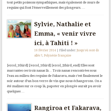
tout petits poissons sympathiques, mais également de murs de
requins qui font l’émerveillement des plongeurs. …
Sylvie, Nathalie et
Emma, « venir vivre
ici, à Tahiti ! »
16 février 2014
| Filed under:
Jusqu'où sont-ils
allés ?
,
Polynésie française
[ezcol_1third] [/ezcol_1third] [ezcol_2third_end] Elles sont
marrantes ces trois nanas là… Trois nanas rencontrées sous
l’eau au milieu des requins de Fakarava, mais c’est finalement le
soir autour d’un bon verre de vin que nous échangerons. On a
été malines sur ce coup là, papoter en plongée aurait pu avoir
quelques …
Rangiroa et Fakarava,