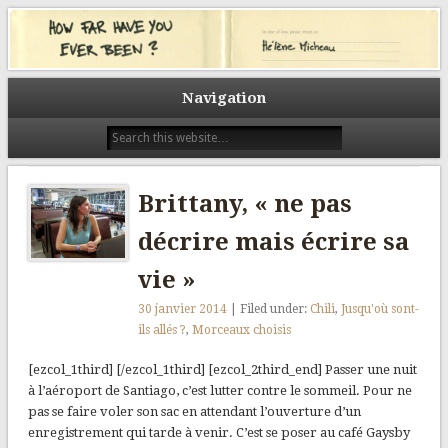
Un tour du monde pour (a)grandir. Un tour du monde pour découvrir.
L’autre. Les autres. Un tour du monde pour prendre le temps. Celui du
How far have you ever been?
voyage. Celui des rencontres. Et tout au long du chemin, des visages, des
sourires, des histoires. Des histoires racontées ici avec le même prisme, la
même question : Quel est le plus loin où vous êtes allés ? How far have you
Navigation
ever been?
Brittany, « ne pas
décrire mais écrire sa
vie »
30 janvier 2014
| Filed under:
Chili
,
Jusqu'où sont-
ils allés ?
,
Morceaux choisis
[ezcol_1third] [/ezcol_1third] [ezcol_2third_end] Passer une nuit
à l’aéroport de Santiago, c’est lutter contre le sommeil. Pour ne
pas se faire voler son sac en attendant l’ouverture d’un
enregistrement qui tarde à venir. C’est se poser au café Gaysby