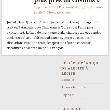
plus près du Cosmos »
16 janvier 2014
| Filed under:
Chili
,
Jusqu'où sont-
ils allés ?
,
Morceaux choisis
[ezcol_1third] [/ezcol_1third] [ezcol_2third_end] Il s’agit d’un
trek en Patagonie, coté Chili, dans le Torres del Paine plus
exactement. Refuge de montagne, halte chaleureuse et grandes
tablées où chacun fait connaissance avec ses voisins. Les
discussions vont bon train, les questions fusent, chacun se
découvre et raconte un peu. François …
LE DÉFI OCÉANIQUE.
DE ARECIFE À
RECIFE.
Canaries
Transatlantique
Cap Vert
LE SUD DE