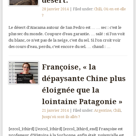
désert.
28 janvier 2014
| Filed under:
Chili
,
Où en est-elle
?
Le désert d’Atacama autour de San Pedro est … … sec : c’est le
plus sec du monde. Coupure d’eau garantie. … salé : si l’on voit
du blanc, ce n’est pas de la neige, c’est du sel. Si l’on croit voir
des cours d’eau, perdu, c’est encore du sel. … chaud : …
Françoise, « la
dépaysante Chine plus
éloignée que la
lointaine Patagonie »
21 janvier 2014
| Filed under:
Argentine
,
Chili
,
Jusqu'où sont-ils allés ?
[ezcol_1third] [/ezcol_1third] [ezcol_2third_end] Françoise est
professeur d’Histoire à la Sorbonne, enfin était, puisqu’elle est