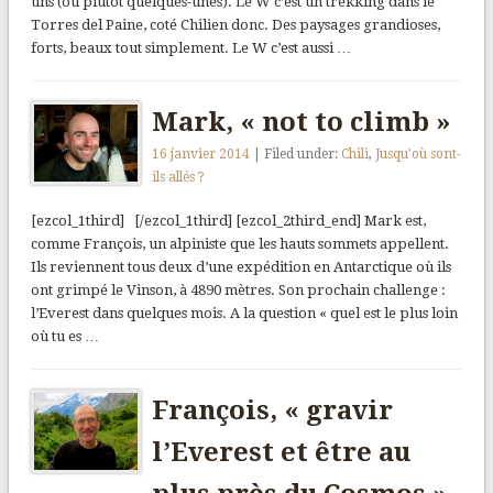
uns (ou plutôt quelques-unes). Le W c’est un trekking dans le
Torres del Paine, coté Chilien donc. Des paysages grandioses,
forts, beaux tout simplement. Le W c’est aussi …
Mark, « not to climb »
16 janvier 2014
| Filed under:
Chili
,
Jusqu'où sont-
ils allés ?
[ezcol_1third] [/ezcol_1third] [ezcol_2third_end] Mark est,
comme François, un alpiniste que les hauts sommets appellent.
Ils reviennent tous deux d’une expédition en Antarctique où ils
ont grimpé le Vinson, à 4890 mètres. Son prochain challenge :
l’Everest dans quelques mois. A la question « quel est le plus loin
où tu es …
François, « gravir
l’Everest et être au