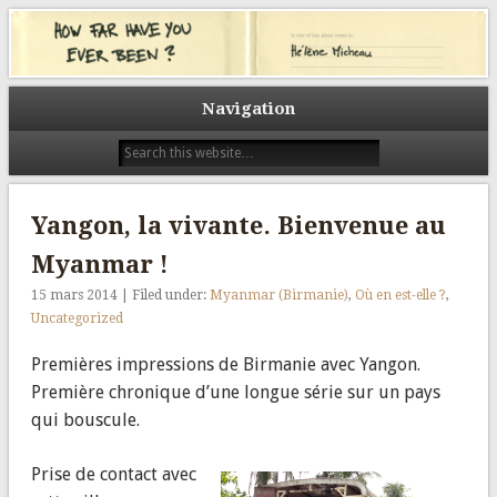
Un tour du monde pour (a)grandir. Un tour du monde pour découvrir.
L’autre. Les autres. Un tour du monde pour prendre le temps. Celui du
How far have you ever been?
voyage. Celui des rencontres. Et tout au long du chemin, des visages, des
sourires, des histoires. Des histoires racontées ici avec le même prisme, la
même question : Quel est le plus loin où vous êtes allés ? How far have you
Navigation
ever been?
Yangon, la vivante. Bienvenue au
Myanmar !
15 mars 2014 | Filed under:
Myanmar (Birmanie)
,
Où en est-elle ?
,
Uncategorized
Premières impressions de Birmanie avec Yangon.
Première chronique d’une longue série sur un pays
qui bouscule.
Prise de contact avec