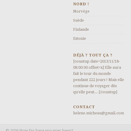
NORD !
Norvège
Suède
Finlande
Estonie
DÉJÀ ? TOUT ÇA ?
[countup date=2013/11/18-
08:00:00 offset=x] Elle aura
fait le tour du monde
pendant 222 jours ! Mais elle
continue de voyager dès
qu'elle peut... [/countup]
CONTACT
helene.micheau@gmail.com
© 2026 How far have you ever been?