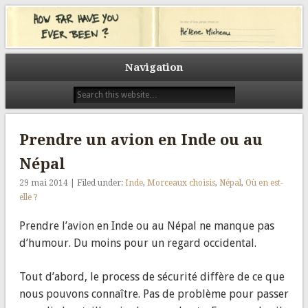
Un tour du monde pour (a)grandir. Un tour du monde pour découvrir.
L’autre. Les autres. Un tour du monde pour prendre le temps. Celui du
How far have you ever been?
voyage. Celui des rencontres. Et tout au long du chemin, des visages, des
sourires, des histoires. Des histoires racontées ici avec le même prisme, la
même question : Quel est le plus loin où vous êtes allés ? How far have you
Navigation
ever been?
Prendre un avion en Inde ou au
Népal
29 mai 2014 | Filed under:
Inde
,
Morceaux choisis
,
Népal
,
Où en est-
elle ?
Prendre l’avion en Inde ou au Népal ne manque pas
d’humour. Du moins pour un regard occidental.
Tout d’abord, le process de sécurité diffère de ce que
nous pouvons connaître. Pas de problème pour passer