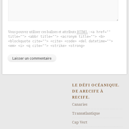
Vous pouvez utiliser ces balises et attributs
HTML
:
<a href=""
title=""> <abbr title=""> <acronym title=""> <b>
<blockquote cite=""> <cite> <code> <del datetime="">
<em> <i> <q cite=""> <strike> <strong>
LE DÉFI OCÉANIQUE.
DE ARECIFE À
RECIFE.
Canaries
Transatlantique
Cap Vert