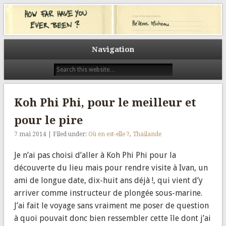
Un tour du monde pour (a)grandir. Un tour du monde pour découvrir.
L’autre. Les autres. Un tour du monde pour prendre le temps. Celui du
How far have you ever been?
voyage. Celui des rencontres. Et tout au long du chemin, des visages, des
sourires, des histoires. Des histoires racontées ici avec le même prisme, la
même question : Quel est le plus loin où vous êtes allés ? How far have you
Navigation
ever been?
Koh Phi Phi, pour le meilleur et
pour le pire
7 mai 2014 | Filed under:
Où en est-elle ?
,
Thaïlande
Je n’ai pas choisi d’aller à Koh Phi Phi pour la
découverte du lieu mais pour rendre visite à Ivan, un
ami de longue date, dix-huit ans déjà !, qui vient d’y
arriver comme instructeur de plongée sous-marine.
J’ai fait le voyage sans vraiment me poser de question
à quoi pouvait donc bien ressembler cette île dont j’ai