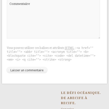
Commentaire
Vous pouvez utiliser ces balises et attributs
HTML
:
<a href=""
title=""> <abbr title=""> <acronym title=""> <b>
<blockquote cite=""> <cite> <code> <del datetime="">
<em> <i> <q cite=""> <strike> <strong>
LE DÉFI OCÉANIQUE.
DE ARECIFE À
RECIFE.